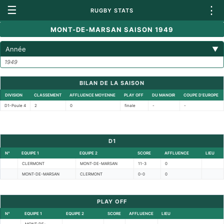
☰
⋮
RUGBY STATS
MONT-DE-MARSAN SAISON 1949
Année
▼
1949
BILAN DE LA SAISON
DIVISION
CLASSEMENT
AFFLUENCE MOYENNE
PLAY OFF
DU MANOIR
COUPE D'EUROPE
D1-Poule 4
2
0
finale
-
-
D1
N°
EQUIPE 1
EQUIPE 2
SCORE
AFFLUENCE
LIEU
CLERMONT
MONT-DE-MARSAN
11-3
0
MONT-DE-MARSAN
CLERMONT
0-0
0
PLAY OFF
N°
EQUIPE 1
EQUIPE 2
SCORE
AFFLUENCE
LIEU