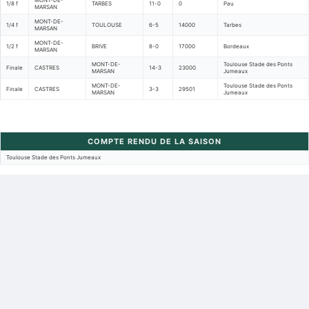
MONT-DE-
1/8 f
TARBES
11-0
0
Pau
MARSAN
MONT-DE-
1/4 f
TOULOUSE
6-5
14000
Tarbes
MARSAN
MONT-DE-
1/2 f
BRIVE
8-0
17000
Bordeaux
MARSAN
MONT-DE-
Toulouse Stade des Ponts
Finale
CASTRES
14-3
23000
MARSAN
Jumeaux
MONT-DE-
Toulouse Stade des Ponts
Finale
CASTRES
3-3
29501
MARSAN
Jumeaux
COMPTE RENDU DE LA SAISON
Toulouse Stade des Ponts Jumeaux
Retour