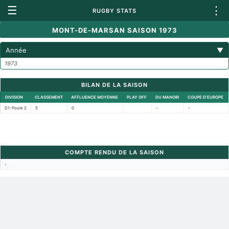
☰
⋮
RUGBY STATS
MONT-DE-MARSAN SAISON 1973
Année
▼
1973
BILAN DE LA SAISON
DIVISION
CLASSEMENT
AFFLUENCE MOYENNE
PLAY OFF
DU MANOIR
COUPE D'EUROPE
D1-Poule 2
5
0
-
-
COMPTE RENDU DE LA SAISON
-
Retour