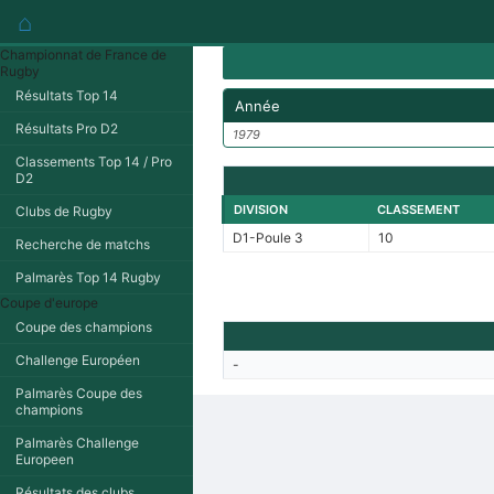
⌂
Championnat de France de
Rugby
Résultats Top 14
Année
Résultats Pro D2
1979
Classements Top 14 / Pro
D2
DIVISION
CLASSEMENT
Clubs de Rugby
D1-Poule 3
10
Recherche de matchs
Palmarès Top 14 Rugby
Coupe d'europe
Coupe des champions
Challenge Européen
-
Palmarès Coupe des
champions
Palmarès Challenge
Europeen
Résultats des clubs