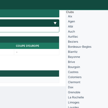
Clubs
Aix
Agen
▼
Albi
Auch
Aurillac
Beziers
COUPE D'EUROPE
Bordeaux-Begles
Biarritz
-
Bayonne
Brive
Bourgoin
Castres
Colomiers
Clermont
Dax
Grenoble
La Rochelle
Limoges
Lourdes