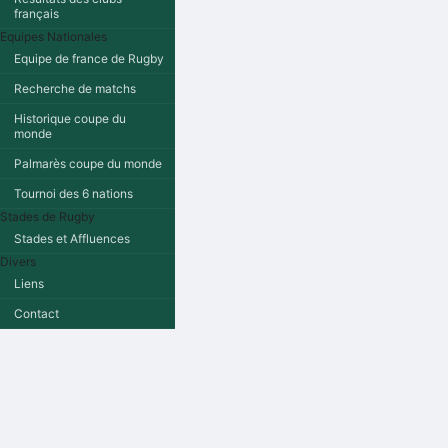
français
Equipes Nationales
Equipe de france de Rugby
Recherche de matchs
Historique coupe du
monde
Palmarès coupe du monde
Tournoi des 6 nations
Stades de Rugby
Stades et Affluences
Divers
Liens
Contact