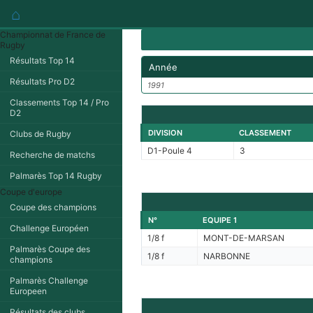
⌂
Championnat de France de
Rugby
Résultats Top 14
Année
Résultats Pro D2
1991
Classements Top 14 / Pro
D2
DIVISION
CLASSEMENT
Clubs de Rugby
D1-Poule 4
3
Recherche de matchs
Palmarès Top 14 Rugby
Coupe d'europe
Coupe des champions
N°
EQUIPE 1
Challenge Européen
1/8 f
MONT-DE-MARSAN
Palmarès Coupe des
1/8 f
NARBONNE
champions
Palmarès Challenge
Europeen
Résultats des clubs