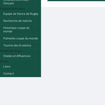
français
Equipes Nationales
Equipe de france de Rugby
Recherche de matchs
Historique coupe du
monde
Palmarès coupe du monde
Tournoi des 6 nations
Stades de Rugby
Stades et Affluences
Divers
Liens
Contact