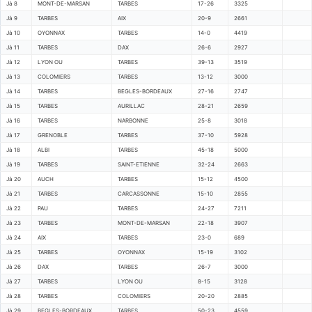
Jà 8
MONT-DE-MARSAN
TARBES
17-26
3325
Jà 9
TARBES
AIX
20-9
2661
Jà 10
OYONNAX
TARBES
14-0
4419
Jà 11
TARBES
DAX
26-6
2927
Jà 12
LYON OU
TARBES
39-13
3519
Jà 13
COLOMIERS
TARBES
13-12
3000
Jà 14
TARBES
BEGLES-BORDEAUX
27-16
2747
Jà 15
TARBES
AURILLAC
28-21
2659
Jà 16
TARBES
NARBONNE
25-8
3018
Jà 17
GRENOBLE
TARBES
37-10
5928
Jà 18
ALBI
TARBES
45-18
5000
Jà 19
TARBES
SAINT-ETIENNE
32-24
2663
Jà 20
AUCH
TARBES
15-12
4500
Jà 21
TARBES
CARCASSONNE
15-10
2855
Jà 22
PAU
TARBES
24-27
7211
Jà 23
TARBES
MONT-DE-MARSAN
22-18
3907
Jà 24
AIX
TARBES
23-0
689
Jà 25
TARBES
OYONNAX
15-19
3102
Jà 26
DAX
TARBES
26-7
3000
Jà 27
TARBES
LYON OU
8-15
3128
Jà 28
TARBES
COLOMIERS
20-20
2885
Jà 29
BEGLES-BORDEAUX
TARBES
50-23
4559