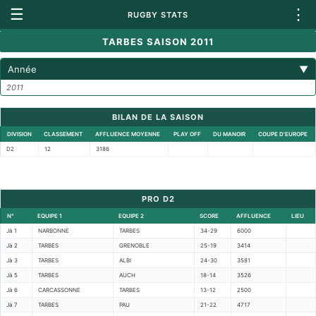
☰
⋮
RUGBY STATS
TARBES SAISON 2011
Année
▼
2011
BILAN DE LA SAISON
DIVISION
CLASSEMENT
AFFLUENCE MOYENNE
PLAY OFF
DU MANOIR
COUPE D'EUROPE
D2
12
3186
PRO D2
N°
EQUIPE 1
EQUIPE 2
SCORE
AFFLUENCE
LIEU
Jà 1
NARBONNE
TARBES
34-29
6000
Jà 2
TARBES
GRENOBLE
25-19
3414
Jà 3
TARBES
ALBI
24-30
3581
Jà 5
TARBES
AUCH
18-14
3526
Jà 6
CARCASSONNE
TARBES
13-12
2500
Jà 7
TARBES
PAU
21-22
4717