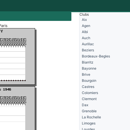
Clubs
Aix
Paris
Agen
Albi
Auch
Aurillac
Beziers
Bordeaux-Begles
Biarritz
Bayonne
Brive
Bourgoin
Castres
Colomiers
Clermont
Dax
Grenoble
La Rochelle
Limoges
Lourdes