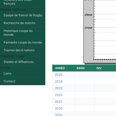
français
Equipes Nationales
Equipe de france de Rugby
Recherche de matchs
Historique coupe du
monde
Palmarès coupe du monde
Tournoi des 6 nations
Stades de Rugby
Stades et Affluences
Divers
ANNEE
RANG
DIV.
Liens
2025
Contact
2024
2023
2022
2021
2020
2019