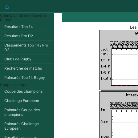
⌂
Championnat de France de
Rugby
Résultats Top 14
Les
Résultats Pro D2
Classements Top 14 / Pro
D2
Clubs de Rugby
Recherche de matchs
Palmarès Top 14 Rugby
Coupe d'europe
Coupe des champions
Challenge Européen
Palmarès Coupe des
champions
Palmarès Challenge
Europeen
Résultats des clubs