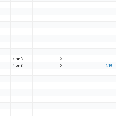
4 sur 3
0
4 sur 3
0
1/16 f