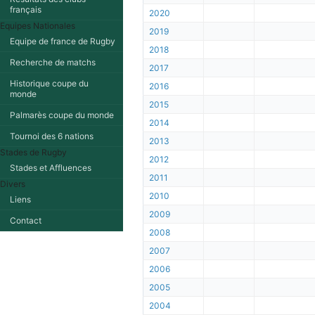
français
2020
Equipes Nationales
2019
Equipe de france de Rugby
2018
Recherche de matchs
2017
Historique coupe du
2016
monde
2015
Palmarès coupe du monde
2014
Tournoi des 6 nations
2013
Stades de Rugby
2012
Stades et Affluences
2011
Divers
2010
Liens
2009
Contact
2008
2007
2006
2005
2004