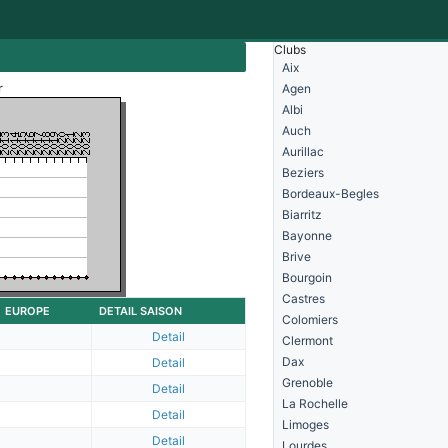
Clubs
Aix
r
Agen
Albi
Auch
Aurillac
Beziers
Bordeaux-Begles
Biarritz
Bayonne
Brive
Bourgoin
Castres
EUROPE
DETAIL SAISON
Colomiers
Detail
Clermont
Dax
Detail
Grenoble
Detail
La Rochelle
Detail
Limoges
Detail
Lourdes