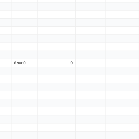
6 sur 0
0