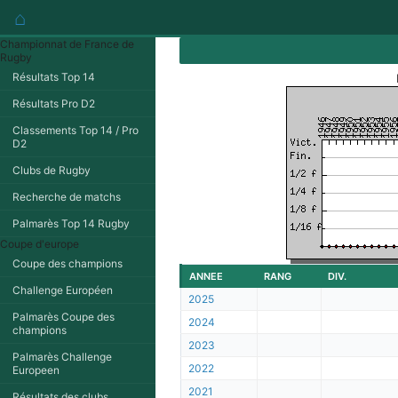
⌂
Championnat de France de
Rugby
Résultats Top 14
Résultats Pro D2
Classements Top 14 / Pro
D2
Clubs de Rugby
Recherche de matchs
Palmarès Top 14 Rugby
Coupe d'europe
Coupe des champions
ANNEE
RANG
DIV.
Challenge Européen
2025
Palmarès Coupe des
2024
champions
2023
Palmarès Challenge
2022
Europeen
2021
Résultats des clubs