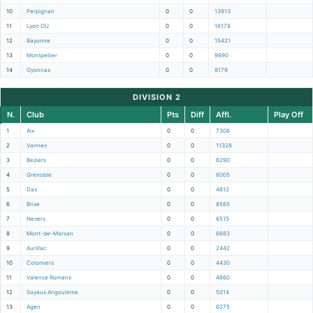
10
Perpignan
0
0
13913
11
Lyon OU
0
0
16178
12
Bayonne
0
0
15421
13
Montpellier
0
0
9890
14
Oyonnax
0
0
9179
DIVISION 2
N.
Club
Pts
Diff
Affl.
Play Off
1
Aix
0
0
7306
2
Vannes
0
0
11328
3
Beziers
0
0
6290
4
Grenoble
0
0
8005
5
Dax
0
0
4812
6
Brive
0
0
8565
7
Nevers
0
0
6515
8
Mont-de-Marsan
0
0
6683
9
Aurillac
0
0
2442
10
Colomiers
0
0
4430
11
Valence Romans
0
0
4660
12
Soyaux Angouleme
0
0
5014
13
Agen
0
0
6275