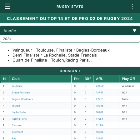
☰
⋮
RUGBY STATS
CLASSEMENT DU TOP 14 ET DE PRO D2 DE RUGBY 2024
Année
▼
2024
Vainqueur : Toulouse, Finaliste : Begles-Bordeaux
Demi Finaliste : La Rochelle, Stade Francais
Quart de Finaliste : Toulon,Racing Paris, ,
DIVISION 1
N.
Club
Pts
Diff
Affl.
Play Off
1
Toulouse
0
0
20522
vainqueur
2
Stade Francais
0
0
13741
1/2 f
3
Begles-Bordeaux
0
0
27751
finale
4
Toulon
0
0
18348
1/4 f
5
La Rochelle
0
0
16761
1/2 f
6
Racing Paris
0
0
11064
1/4 f
7
Castres
0
0
11179
8
Clermont
0
0
16566
9
Pau
0
0
13382