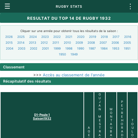
☰
⋮
RUGBY STATS
RESULTAT DU TOP 14 DE RUGBY 1932
Cliquer sur une année pour obtenir tous les résultats de la saison :
2026
2025
2024
2023
2022
2021
2020
2019
2018
2017
2016
2015
2014
2013
2012
2011
2010
2009
2008
2007
2006
2005
2004
2003
2002
2001
1999
1998
1990
1987
1984
1953
1951
1950
1949
Classement
>>>
Accès au classement de l'année
Récapitulatif des résultats
G
U
J
P
A
E
N
M
Y
O
R
D1-Poule 1
M
N
E
Saison1932
E
T
H
T
S
A
O
O
A
T
U
R
U
G
R
B
A
L
E
A
A
D
O