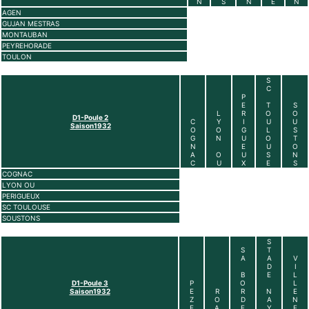
N
S
N
E
N
AGEN
GUJAN MESTRAS
MONTAUBAN
PEYREHORADE
TOULON
S
C
P
E
T
S
L
R
O
O
D1-Poule 2
C
Y
I
U
U
Saison1932
O
O
G
L
S
G
N
U
O
T
N
E
U
O
A
O
U
S
N
C
U
X
E
S
COGNAC
LYON OU
PERIGUEUX
SC TOULOUSE
SOUSTONS
S
S
T
A
A
V
D
I
B
E
L
D1-Poule 3
P
O
L
Saison1932
E
R
R
N
E
Z
O
D
A
N
E
A
E
Y
E