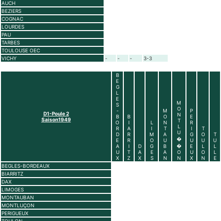
AUCH
BEZIERS
COGNAC
LOURDES
PAU
TARBES
TOULOUSE OEC
VICHY
-
-
-
3-3
B
E
G
L
E
M
S
O
-
M
P
D1-Poule 2
N
B
B
O
E
Saison1949
T
O
I
L
N
R
L
R
A
I
T
I
T
U
D
R
M
A
G
O
T
�
E
R
O
U
U
U
U
�
A
I
D
G
B
E
L
L
U
T
A
E
A
O
U
O
L
X
Z
X
S
N
N
X
N
E
BEGLES-BORDEAUX
BIARRITZ
DAX
LIMOGES
MONTAUBAN
MONTLUÇON
PERIGUEUX