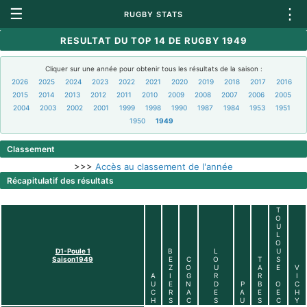
☰
⋮
RUGBY STATS
RESULTAT DU TOP 14 DE RUGBY 1949
Cliquer sur une année pour obtenir tous les résultats de la saison :
2026
2025
2024
2023
2022
2021
2020
2019
2018
2017
2016
2015
2014
2013
2012
2011
2010
2009
2008
2007
2006
2005
2004
2003
2002
2001
1999
1998
1990
1987
1984
1953
1951
1950
1949
Classement
>>>
Accès au classement de l'année
Récapitulatif des résultats
T
O
U
L
O
D1-Poule 1
B
L
U
Saison1949
E
C
O
T
S
Z
O
U
A
E
V
A
I
G
R
R
I
U
E
N
D
P
B
O
C
C
R
A
E
A
E
E
H
H
S
C
S
U
S
C
Y