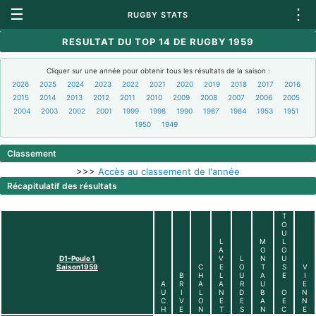
☰
⋮
RUGBY STATS
RESULTAT DU TOP 14 DE RUGBY 1959
Cliquer sur une année pour obtenir tous les résultats de la saison :
2026
2025
2024
2023
2022
2021
2020
2019
2018
2017
2016
2015
2014
2013
2012
2011
2010
2009
2008
2007
2006
2005
2004
2003
2002
2001
1999
1998
1990
1987
1984
1953
1951
1950
1949
Classement
>>>
Accès au classement de l'année
Récapitulatif des résultats
T
O
U
L
M
L
A
O
O
D1-Poule 1
V
L
N
U
Saison1959
C
E
O
T
S
V
B
H
L
U
A
E
I
A
R
A
A
R
U
E
U
I
L
N
D
B
O
N
C
V
O
E
E
A
E
N
H
E
N
T
S
N
C
E