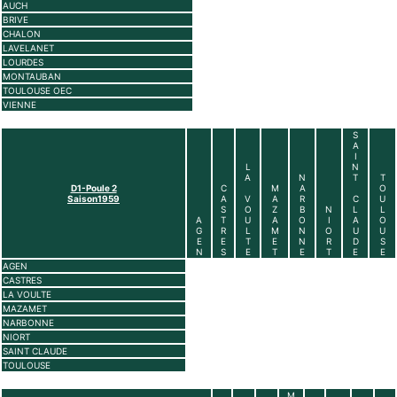
AUCH
BRIVE
CHALON
LAVELANET
LOURDES
MONTAUBAN
TOULOUSE OEC
VIENNE
S
A
I
L
N
A
N
T
T
D1-Poule 2
C
M
A
O
Saison1959
A
V
A
R
C
U
S
O
Z
B
N
L
L
A
T
U
A
O
I
A
O
G
R
L
M
N
O
U
U
E
E
T
E
N
R
D
S
N
S
E
T
E
T
E
E
AGEN
CASTRES
LA VOULTE
MAZAMET
NARBONNE
NIORT
SAINT CLAUDE
TOULOUSE
M