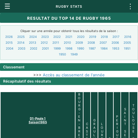
☰
⋮
RUGBY STATS
RESULTAT DU TOP 14 DE RUGBY 1965
Cliquer sur une année pour obtenir tous les résultats de la saison :
2026
2025
2024
2023
2022
2021
2020
2019
2018
2017
2016
2015
2014
2013
2012
2011
2010
2009
2008
2007
2006
2005
2004
2003
2002
2001
1999
1998
1990
1987
1984
1953
1951
1950
1949
Classement
>>>
Accès au classement de l'année
Récapitulatif des résultats
B
O
U
R
T
G
S
O
-
A
U
E
P
I
L
D1-Poule 1
N
G
E
N
O
Saison1965
-
C
R
L
R
T
U
B
A
A
O
I
S
R
S
U
U
G
S
E
E
T
L
R
U
E