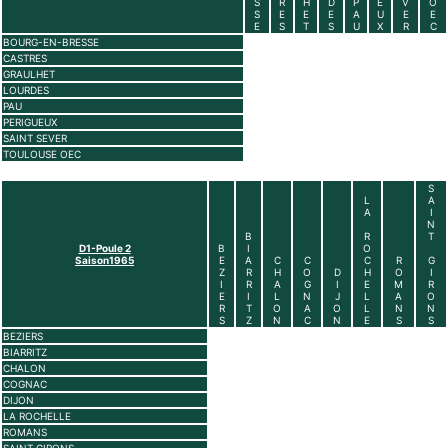
S
R
H
D
P
E
V
O
S
E
E
E
A
U
E
E
E
S
T
S
U
X
R
C
BOURG-EN-BRESSE
CASTRES
GRAULHET
LOURDES
PAU
PERIGUEUX
SAINT SEVER
TOULOUSE OEC
S
L
A
A
I
N
B
R
T
D1-Poule 2
B
I
O
Saison1965
E
A
C
C
C
R
G
Z
R
H
O
D
H
O
I
I
R
A
G
I
E
M
R
E
I
L
N
J
L
A
O
R
T
O
A
O
L
N
N
S
Z
N
C
N
E
S
S
BEZIERS
BIARRITZ
CHALON
COGNAC
DIJON
LA ROCHELLE
ROMANS