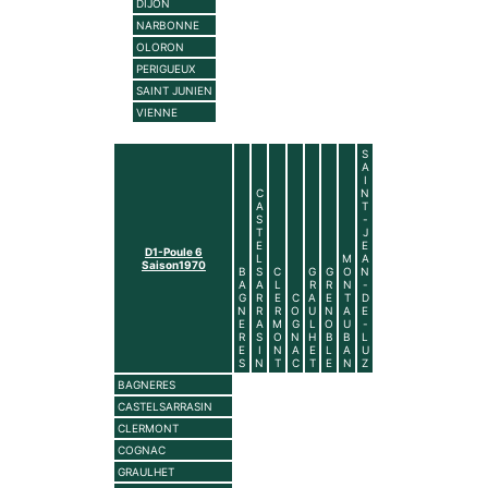
DIJON
NARBONNE
OLORON
PERIGUEUX
SAINT JUNIEN
VIENNE
S
A
I
C
N
A
T
S
-
T
J
E
E
D1-Poule 6
L
M
A
Saison1970
B
S
C
G
G
O
N
A
A
L
R
R
N
-
G
R
E
C
A
E
T
D
N
R
R
O
U
N
A
E
E
A
M
G
L
O
U
-
R
S
O
N
H
B
B
L
E
I
N
A
E
L
A
U
S
N
T
C
T
E
N
Z
BAGNERES
CASTELSARRASIN
CLERMONT
COGNAC
GRAULHET