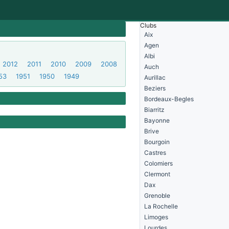
Clubs
Aix
Agen
Albi
2012
2011
2010
2009
2008
Auch
53
1951
1950
1949
Aurillac
Beziers
Bordeaux-Begles
Biarritz
Bayonne
Brive
Bourgoin
Castres
Colomiers
Clermont
Dax
Grenoble
La Rochelle
Limoges
Lourdes