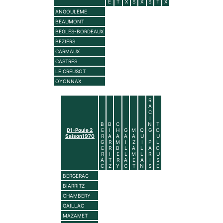
E
T
X
S
X
S
T
X
ANGOULEME
BEAUMONT
BEGLES-BORDEAUX
BEZIERS
CARMAUX
CASTRES
LE CREUSOT
OYONNAX
R
A
C
I
B
B
C
N
T
D1-Poule 2
E
I
H
G
M
Q
G
O
Saison1970
R
A
A
A
A
U
U
G
R
M
I
Z
I
P
L
E
R
B
L
A
L
A
O
R
I
E
L
M
L
R
U
A
T
R
A
E
A
I
S
C
Z
Y
C
T
N
S
E
BERGERAC
BIARRITZ
CHAMBERY
GAILLAC
MAZAMET