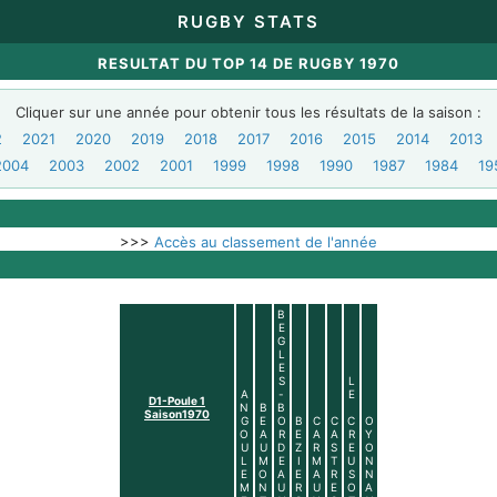
RUGBY STATS
RESULTAT DU TOP 14 DE RUGBY 1970
Cliquer sur une année pour obtenir tous les résultats de la saison :
2
2021
2020
2019
2018
2017
2016
2015
2014
2013
2004
2003
2002
2001
1999
1998
1990
1987
1984
19
>>>
Accès au classement de l'année
B
E
G
L
E
S
L
A
-
E
D1-Poule 1
N
B
B
Saison1970
G
E
O
B
C
C
C
O
O
A
R
E
A
A
R
Y
U
U
D
Z
R
S
E
O
L
M
E
I
M
T
U
N
E
O
A
E
A
R
S
N
M
N
U
R
U
E
O
A