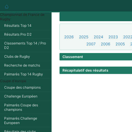
⌂
Championnat de France de
Rugby
Résultats Top 14
Résultats Pro D2
2026
2025
2024
2023
202
Classements Top 14 / Pro
2007
2006
2005
D2
Clubs de Rugby
Classement
Recherche de matchs
Récapitulatif des résultats
Palmarès Top 14 Rugby
Coupe d'europe
Coupe des champions
Challenge Européen
Palmarès Coupe des
champions
Palmarès Challenge
Europeen
Résultats des clubs