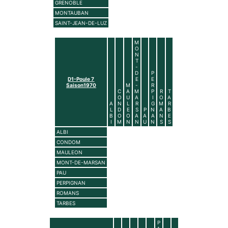
GRENOBLE
MONTAUBAN
SAINT-JEAN-DE-LUZ
M
O
N
T
-
D
P
D1-Poule 7
E
E
Saison1970
M
-
R
C
A
M
P
R
T
O
U
A
I
O
A
A
N
L
R
G
M
R
L
D
E
S
P
N
A
B
B
O
O
A
A
A
N
E
I
M
N
N
U
N
S
S
ALBI
CONDOM
MAULEON
MONT-DE-MARSAN
PAU
PERPIGNAN
ROMANS
TARBES
P