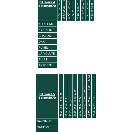
R
V
C
V
Y
D1-Poule 4
I
I
H
F
O
T
R
Saison1970
L
G
A
U
U
U
O
L
N
L
D
M
L
L
S
A
O
O
A
E
T
L
S
C
N
N
X
L
E
E
E
AURILLAC
AVIGNON
CHALON
DAX
FUMEL
LA VOULTE
TULLE
TYROSSE
S
A
I
P
N
N
E
T
D1-Poule 5
B
A
R
Saison1970
A
C
R
O
I
J
V
Y
A
D
B
L
G
U
I
O
H
I
O
O
U
N
E
N
O
J
N
R
E
I
N
N
R
O
N
O
U
E
N
E
S
N
E
N
X
N
E
BAYONNE
CAHORS