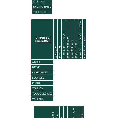
QUILLAN
RACING PARIS
TOULOUSE
T
O
U
L
L
A
O
D1-Poule 3
V
L
U
V
Saison1970
E
O
P
T
S
A
B
L
U
R
O
E
L
A
R
A
R
A
U
E
U
I
N
D
D
L
O
N
C
V
E
E
E
O
E
C
H
E
T
S
S
N
C
E
AUCH
BRIVE
LAVELANET
LOURDES
PRADES
TOULON
TOULOUSE OEC
VALENCE
L
A
A
U
A
T