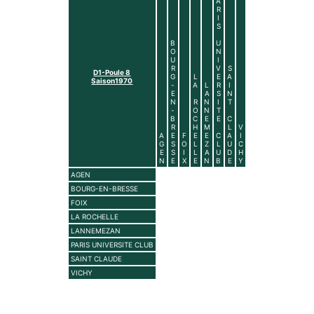
A
R
I
S
B
U
O
N
U
I
R
V
S
D1-Poule 8
G
L
E
A
Saison1970
-
A
L
R
I
E
A
S
N
N
R
N
I
T
-
O
N
T
B
C
E
E
C
R
H
M
L
V
A
E
F
E
E
C
A
I
G
S
O
L
Z
L
U
C
E
S
I
L
A
U
D
H
N
E
X
E
N
B
E
Y
AGEN
BOURG-EN-BRESSE
FOIX
LA ROCHELLE
LANNEMEZAN
PARIS UNIVERSITE CLUB
SAINT CLAUDE
VICHY