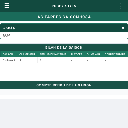
☰
⋮
RUGBY STATS
AS TARBES SAISON 1934
Année
▼
1934
BILAN DE LA SAISON
DIVISION
CLASSEMENT
AFFLUENCE MOYENNE
PLAY OFF
DU MANOIR
COUPE D'EUROPE
D1-Poule 3
7
0
-
-
-
COMPTE RENDU DE LA SAISON
-
Retour