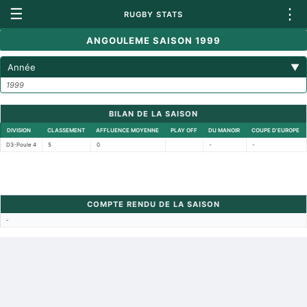
☰
⋮
RUGBY STATS
ANGOULEME SAISON 1999
Année
▼
1999
BILAN DE LA SAISON
DIVISION
CLASSEMENT
AFFLUENCE MOYENNE
PLAY OFF
DU MANOIR
COUPE D'EUROPE
D3-Poule 4
5
0
-
-
COMPTE RENDU DE LA SAISON
-
Retour