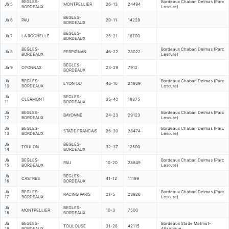
BEGLES-
Bordeaux Chaban Delmas (Parc
Jà 5
MONTPELLIER
26-13
24494
BORDEAUX
Lescure)
BEGLES-
Jà 6
PAU
20-11
14228
BORDEAUX
BEGLES-
Jà 7
LA ROCHELLE
25-21
16700
BORDEAUX
BEGLES-
Bordeaux Chaban Delmas (Parc
Jà 8
PERPIGNAN
46-22
28022
BORDEAUX
Lescure)
BEGLES-
Jà 9
OYONNAX
23-29
7912
BORDEAUX
Jà
BEGLES-
Bordeaux Chaban Delmas (Parc
LYON OU
46-10
24939
10
BORDEAUX
Lescure)
Jà
BEGLES-
CLERMONT
35-40
18875
11
BORDEAUX
Jà
BEGLES-
Bordeaux Chaban Delmas (Parc
BAYONNE
24-23
29123
12
BORDEAUX
Lescure)
Jà
BEGLES-
Bordeaux Chaban Delmas (Parc
STADE FRANCAIS
26-30
28474
13
BORDEAUX
Lescure)
Jà
BEGLES-
TOULON
32-37
12500
14
BORDEAUX
Jà
BEGLES-
Bordeaux Chaban Delmas (Parc
PAU
10-20
28649
15
BORDEAUX
Lescure)
Jà
BEGLES-
CASTRES
41-12
11199
16
BORDEAUX
Jà
BEGLES-
Bordeaux Chaban Delmas (Parc
RACING PARIS
21-5
23926
17
BORDEAUX
Lescure)
Jà
BEGLES-
MONTPELLIER
10-3
7500
18
BORDEAUX
Jà
BEGLES-
Bordeaux Stade Matmut-
TOULOUSE
31-28
42115
19
BORDEAUX
Atlantique