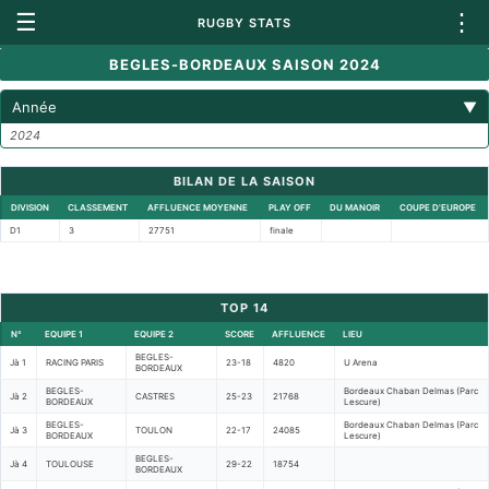
☰
⋮
RUGBY STATS
BEGLES-BORDEAUX SAISON 2024
Année
▼
2024
BILAN DE LA SAISON
DIVISION
CLASSEMENT
AFFLUENCE MOYENNE
PLAY OFF
DU MANOIR
COUPE D'EUROPE
D1
3
27751
finale
TOP 14
N°
EQUIPE 1
EQUIPE 2
SCORE
AFFLUENCE
LIEU
BEGLES-
Jà 1
RACING PARIS
23-18
4820
U Arena
BORDEAUX
BEGLES-
Bordeaux Chaban Delmas (Parc
Jà 2
CASTRES
25-23
21768
BORDEAUX
Lescure)
BEGLES-
Bordeaux Chaban Delmas (Parc
Jà 3
TOULON
22-17
24085
BORDEAUX
Lescure)
BEGLES-
Jà 4
TOULOUSE
29-22
18754
BORDEAUX