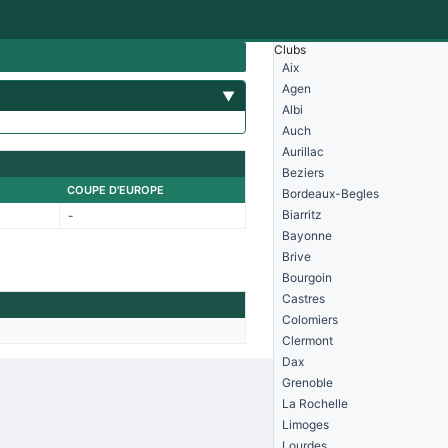
Clubs
Aix
Agen
▼
Albi
Auch
Aurillac
Beziers
COUPE D'EUROPE
Bordeaux-Begles
Biarritz
-
Bayonne
Brive
Bourgoin
Castres
Colomiers
Clermont
Dax
Grenoble
La Rochelle
Limoges
Lourdes