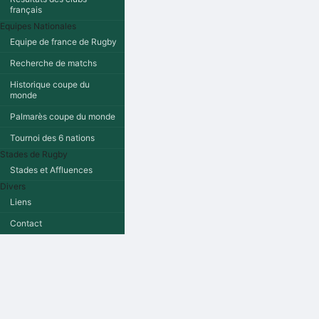
français
Equipes Nationales
Equipe de france de Rugby
Recherche de matchs
Historique coupe du
monde
Palmarès coupe du monde
Tournoi des 6 nations
Stades de Rugby
Stades et Affluences
Divers
Liens
Contact