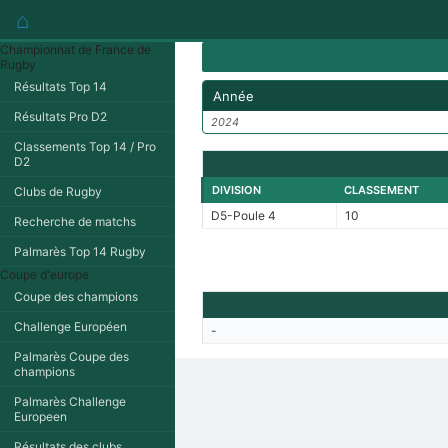
⌂
Championnat de France de
Rugby
Résultats Top 14
Année
Résultats Pro D2
2024
Classements Top 14 / Pro
D2
DIVISION
CLASSEMENT
Clubs de Rugby
D5-Poule 4
10
Recherche de matchs
Palmarès Top 14 Rugby
Coupe d'europe
Coupe des champions
Challenge Européen
-
Palmarès Coupe des
champions
Palmarès Challenge
Europeen
Résultats des clubs