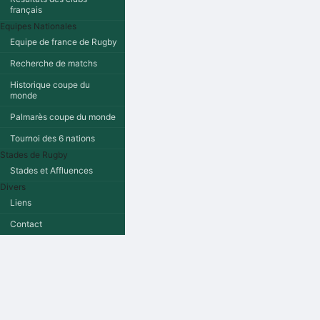
français
Equipes Nationales
Equipe de france de Rugby
Recherche de matchs
Historique coupe du
monde
Palmarès coupe du monde
Tournoi des 6 nations
Stades de Rugby
Stades et Affluences
Divers
Liens
Contact