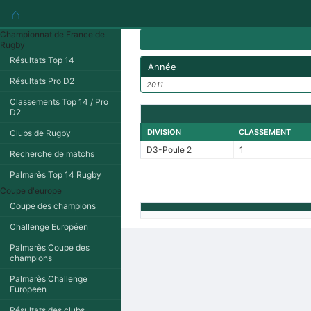
⌂
Championnat de France de
Rugby
Résultats Top 14
Année
Résultats Pro D2
2011
Classements Top 14 / Pro
D2
DIVISION
CLASSEMENT
Clubs de Rugby
D3-Poule 2
1
Recherche de matchs
Palmarès Top 14 Rugby
Coupe d'europe
Coupe des champions
Challenge Européen
Palmarès Coupe des
champions
Palmarès Challenge
Europeen
Résultats des clubs