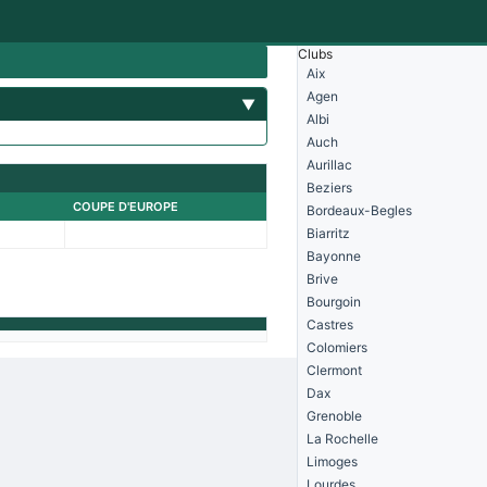
Clubs
Aix
Agen
▼
Albi
Auch
Aurillac
Beziers
COUPE D'EUROPE
Bordeaux-Begles
Biarritz
Bayonne
Brive
Bourgoin
Castres
Colomiers
Clermont
Dax
Grenoble
La Rochelle
Limoges
Lourdes