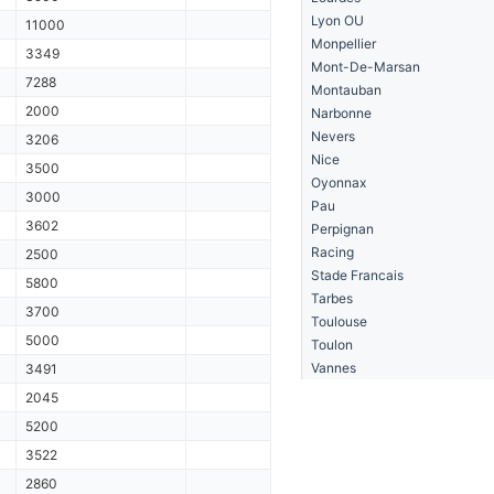
Lyon OU
11000
Monpellier
3349
Mont-De-Marsan
7288
Montauban
2000
Narbonne
Nevers
3206
Nice
3500
Oyonnax
3000
Pau
3602
Perpignan
Racing
2500
Stade Francais
5800
Tarbes
3700
Toulouse
5000
Toulon
Vannes
3491
2045
5200
3522
2860