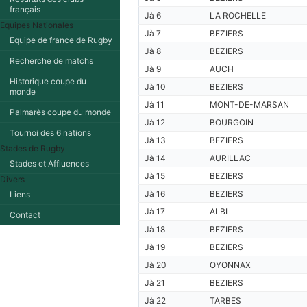
français
Jà 6
LA ROCHELLE
Equipes Nationales
Jà 7
BEZIERS
Equipe de france de Rugby
Jà 8
BEZIERS
Recherche de matchs
Jà 9
AUCH
Historique coupe du
Jà 10
BEZIERS
monde
Jà 11
MONT-DE-MARSAN
Palmarès coupe du monde
Jà 12
BOURGOIN
Tournoi des 6 nations
Jà 13
BEZIERS
Stades de Rugby
Jà 14
AURILLAC
Stades et Affluences
Jà 15
BEZIERS
Divers
Jà 16
BEZIERS
Liens
Jà 17
ALBI
Contact
Jà 18
BEZIERS
Jà 19
BEZIERS
Jà 20
OYONNAX
Jà 21
BEZIERS
Jà 22
TARBES