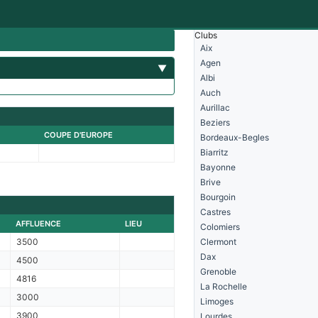
Clubs
Aix
Agen
▼
Albi
Auch
Aurillac
Beziers
COUPE D'EUROPE
Bordeaux-Begles
Biarritz
Bayonne
Brive
Bourgoin
Castres
AFFLUENCE
LIEU
Colomiers
3500
Clermont
Dax
4500
Grenoble
4816
La Rochelle
3000
Limoges
3900
Lourdes