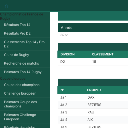
⌂
Championnat de France de
Rugby
Résultats Top 14
Année
Résultats Pro D2
2012
Classements Top 14 / Pro
D2
DIVISION
CLASSEMENT
Clubs de Rugby
D2
15
Recherche de matchs
Palmarès Top 14 Rugby
Coupe d'europe
Coupe des champions
N°
EQUIPE 1
Challenge Européen
Jà 1
DAX
Palmarès Coupe des
Jà 2
BEZIERS
champions
Jà 3
PAU
Palmarès Challenge
Europeen
Jà 4
AIX
Jà 5
BEZIERS
Résultats des clubs