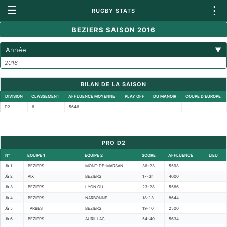
☰
⋮
RUGBY STATS
BEZIERS SAISON 2016
Année
▼
2016
BILAN DE LA SAISON
DIVISION
CLASSEMENT
AFFLUENCE MOYENNE
PLAY OFF
DU MANOIR
COUPE D'EUROPE
D2
6
5646
-
-
PRO D2
N°
EQUIPE 1
EQUIPE 2
SCORE
AFFLUENCE
LIEU
Jà 1
BEZIERS
MONT-DE-MARSAN
36-23
5598
Jà 2
AIX
BEZIERS
17-31
4000
Jà 3
BEZIERS
LYON OU
23-28
5566
Jà 4
BEZIERS
NARBONNE
18-13
8644
Jà 5
TARBES
BEZIERS
19-10
2500
Jà 6
BEZIERS
AURILLAC
54-40
5634