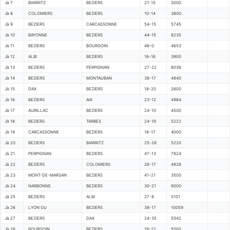
Jà 7
BIARRITZ
BEZIERS
21-15
3000
Jà 8
COLOMIERS
BEZIERS
10-14
3800
Jà 9
BEZIERS
CARCASSONNE
54-15
5745
Jà 10
BAYONNE
BEZIERS
44-15
8235
Jà 11
BEZIERS
BOURGOIN
46-0
4653
Jà 12
ALBI
BEZIERS
16-16
3900
Jà 13
BEZIERS
PERPIGNAN
27-22
8036
Jà 14
BEZIERS
MONTAUBAN
38-17
4840
Jà 15
DAX
BEZIERS
18-20
2600
Jà 16
BEZIERS
AIX
23-12
4984
Jà 17
AURILLAC
BEZIERS
24-10
4500
Jà 18
BEZIERS
TARBES
24-19
5222
Jà 19
CARCASSONNE
BEZIERS
18-17
4000
Jà 20
BEZIERS
BIARRITZ
25-26
5220
Jà 21
PERPIGNAN
BEZIERS
47-13
7824
Jà 22
BEZIERS
COLOMIERS
26-17
4828
Jà 23
MONT-DE-MARSAN
BEZIERS
41-21
3500
Jà 24
NARBONNE
BEZIERS
30-21
9000
Jà 25
BEZIERS
ALBI
27-8
5101
Jà 26
LYON OU
BEZIERS
38-17
10059
Jà 27
BEZIERS
DAX
24-35
5542
Jà 28
BOURGOIN
BEZIERS
19-22
5000