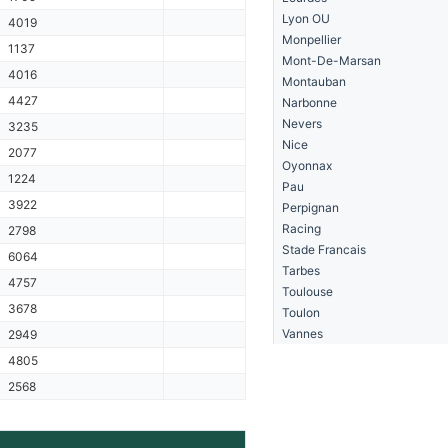
Lyon OU
4019
Monpellier
1137
Mont-De-Marsan
4016
Montauban
4427
Narbonne
Nevers
3235
Nice
2077
Oyonnax
1224
Pau
3922
Perpignan
Racing
2798
Stade Francais
6064
Tarbes
4757
Toulouse
3678
Toulon
Vannes
2949
4805
2568