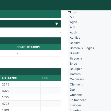
Clubs
Aix
Agen
▼
Albi
Auch
Aurillac
Beziers
R
COUPE D'EUROPE
Bordeaux-Begles
Biarritz
-
Bayonne
Brive
Bourgoin
Castres
AFFLUENCE
LIEU
Colomiers
2545
Clermont
Dax
4322
Grenoble
1655
La Rochelle
4725
Limoges
1709
Lourdes