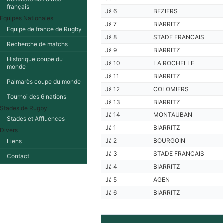
français
Jà 6
BEZIERS
Equipes Nationales
Jà 7
BIARRITZ
Equipe de france de Rugby
Jà 8
STADE FRANCAIS
Recherche de matchs
Jà 9
BIARRITZ
Historique coupe du
Jà 10
LA ROCHELLE
monde
Jà 11
BIARRITZ
Palmarès coupe du monde
Jà 12
COLOMIERS
Tournoi des 6 nations
Jà 13
BIARRITZ
Stades de Rugby
Jà 14
MONTAUBAN
Stades et Affluences
Jà 1
BIARRITZ
Divers
Jà 2
BOURGOIN
Liens
Jà 3
STADE FRANCAIS
Contact
Jà 4
BIARRITZ
Jà 5
AGEN
Jà 6
BIARRITZ