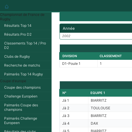
⌂
Championnat de France de
Rugby
Résultats Top 14
Année
Résultats Pro D2
2002
Classements Top 14 / Pro
D2
DIVISION
CLASSEMENT
Clubs de Rugby
D1-Poule 1
1
Recherche de matchs
Palmarès Top 14 Rugby
Coupe d'europe
Coupe des champions
N°
EQUIPE 1
Challenge Européen
Jà 1
BIARRITZ
Palmarès Coupe des
Jà 2
TOULOUSE
champions
Jà 3
BIARRITZ
Palmarès Challenge
Europeen
Jà 4
DAX
Jà 5
BIARRITZ
Résultats des clubs