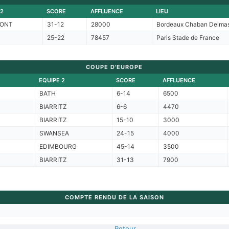
 2
SCORE
AFFLUENCE
LIEU
ONT
31-12
28000
Bordeaux Chaban Delmas
25-22
78457
Paris Stade de France
COUPE D'EUROPE
EQUIPE 2
SCORE
AFFLUENCE
BATH
6-14
6500
BIARRITZ
6-6
4470
BIARRITZ
15-10
3000
SWANSEA
24-15
4000
EDIMBOURG
45-14
3500
BIARRITZ
31-13
7900
COMPTE RENDU DE LA SAISON
Retour