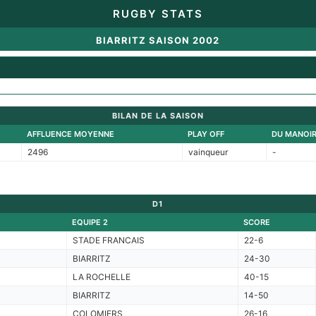
RUGBY STATS
BIARRITZ SAISON 2002
BILAN DE LA SAISON
AFFLUENCE MOYENNE
PLAY OFF
DU MANOI
2496
vainqueur
-
D1
EQUIPE 2
SCORE
STADE FRANCAIS
22-6
BIARRITZ
24-30
LA ROCHELLE
40-15
BIARRITZ
14-50
COLOMIERS
26-16