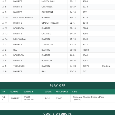
Jà 7
BIARRITZ
MONTAUBAN
30-12
4688
Jà 8
BIARRITZ
GRENOBLE
30-27
5974
Jà 9
BIARRITZ
CLERMONT
24-16
5511
Jà 10
BEGLES-BORDEAUX
BIARRITZ
15-22
8024
Jà 11
BIARRITZ
STADE FRANCAIS
22-5
8842
Jà 12
BOURGOIN
BIARRITZ
39-13
7764
Jà 13
BIARRITZ
CASTRES
34-27
4960
Jà 14
MONTAUBAN
BIARRITZ
25-13
6349
Jà 1
BIARRITZ
TOULOUSE
22-15
8572
Jà 2
PAU
BIARRITZ
30-39
12662
Jà 3
BOURGOIN
BIARRITZ
14-6
8640
Jà 4
BIARRITZ
BOURGOIN
39-16
9087
Jà 5
TOULOUSE
BIARRITZ
34-20
23979
Stadium
Jà 6
BIARRITZ
PAU
31-23
7471
PLAY OFF
N°
EQUIPE 1
EQUIPE 2
SCORE
AFFLUENCE
LIEU
1/2
STADE
Bordeaux Chaban Delmas (Parc
BIARRITZ
9-32
31000
f
FRANCAIS
Lescure)
COUPE D'EUROPE