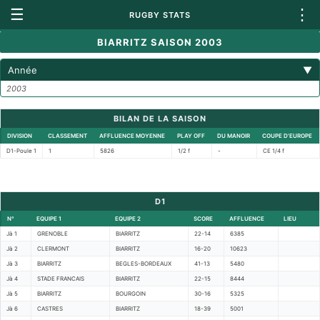
☰
⋮
RUGBY STATS
BIARRITZ SAISON 2003
Année
▼
2003
BILAN DE LA SAISON
DIVISION
CLASSEMENT
AFFLUENCE MOYENNE
PLAY OFF
DU MANOIR
COUPE D'EUROPE
D1-Poule 1
1
5826
1/2 f
-
CE 1/4 f
D1
N°
EQUIPE 1
EQUIPE 2
SCORE
AFFLUENCE
LIEU
Jà 1
GRENOBLE
BIARRITZ
22-14
6385
Jà 2
CLERMONT
BIARRITZ
16-20
10623
Jà 3
BIARRITZ
BEGLES-BORDEAUX
41-13
5480
Jà 4
STADE FRANCAIS
BIARRITZ
22-15
8444
Jà 5
BIARRITZ
BOURGOIN
30-16
5325
Jà 6
CASTRES
BIARRITZ
18-39
5001