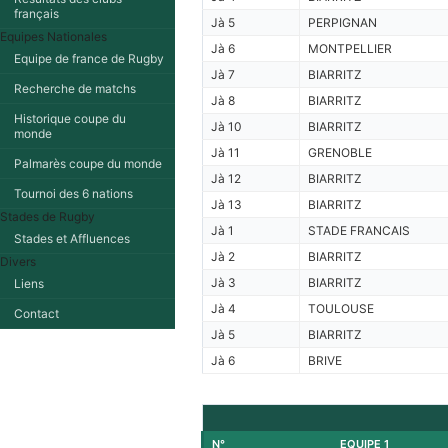
français
Jà 5
PERPIGNAN
Equipes Nationales
Jà 6
MONTPELLIER
Equipe de france de Rugby
Jà 7
BIARRITZ
Recherche de matchs
Jà 8
BIARRITZ
Historique coupe du
Jà 10
BIARRITZ
monde
Jà 11
GRENOBLE
Palmarès coupe du monde
Jà 12
BIARRITZ
Tournoi des 6 nations
Jà 13
BIARRITZ
Stades de Rugby
Jà 1
STADE FRANCAIS
Stades et Affluences
Jà 2
BIARRITZ
Divers
Jà 3
BIARRITZ
Liens
Jà 4
TOULOUSE
Contact
Jà 5
BIARRITZ
Jà 6
BRIVE
N°
EQUIPE 1