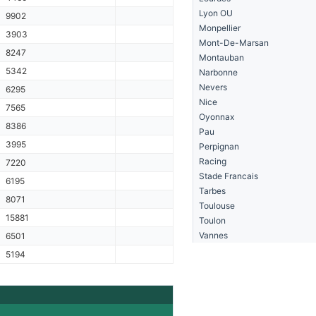
Lyon OU
9902
Monpellier
3903
Mont-De-Marsan
8247
Montauban
5342
Narbonne
Nevers
6295
Nice
7565
Oyonnax
8386
Pau
3995
Perpignan
Racing
7220
Stade Francais
6195
Tarbes
8071
Toulouse
15881
Toulon
Vannes
6501
5194