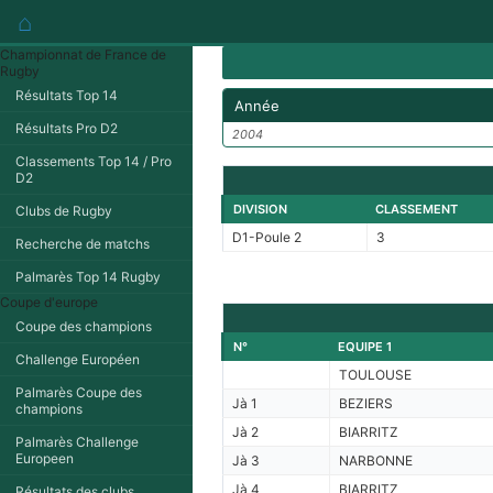
⌂
Championnat de France de
Rugby
Résultats Top 14
Année
Résultats Pro D2
2004
Classements Top 14 / Pro
D2
DIVISION
CLASSEMENT
Clubs de Rugby
D1-Poule 2
3
Recherche de matchs
Palmarès Top 14 Rugby
Coupe d'europe
Coupe des champions
N°
EQUIPE 1
Challenge Européen
TOULOUSE
Palmarès Coupe des
Jà 1
BEZIERS
champions
Jà 2
BIARRITZ
Palmarès Challenge
Europeen
Jà 3
NARBONNE
Jà 4
BIARRITZ
Résultats des clubs