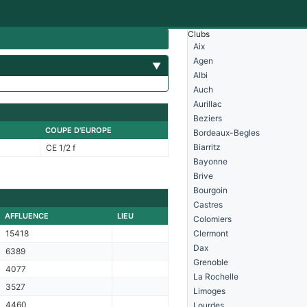
Clubs
Aix
Agen
▼
Albi
Auch
Aurillac
Beziers
COUPE D'EUROPE
Bordeaux-Begles
Biarritz
CE 1/2 f
Bayonne
Brive
Bourgoin
Castres
AFFLUENCE
LIEU
Colomiers
15418
Clermont
Dax
6389
Grenoble
4077
La Rochelle
3527
Limoges
4460
Lourdes