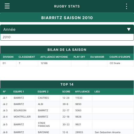
☰
⋮
RUGBY STATS
BIARRITZ SAISON 2010
Année
▼
2010
BILAN DE LA SAISON
DIVISION
CLASSEMENT
AFFLUENCE MOYENNE
PLAY OFF
DU MANOIR
COUPE D'EUROPE
D1
7
12166
CE finale
TOP 14
N°
EQUIPE 1
EQUIPE 2
SCORE
AFFLUENCE
LIEU
Jà 1
BIARRITZ
CASTRES
12-24
11530
Jà 2
BIARRITZ
ALBI
39-6
9850
Jà 3
BOURGOIN
BIARRITZ
22-17
5063
Jà 4
MONTPELLIER
BIARRITZ
22-18
9826
STADE
Jà 5
BIARRITZ
30-22
9921
FRANCAIS
Jà 6
BIARRITZ
BAYONNE
12-6
28933
San Sebastien Anoeta