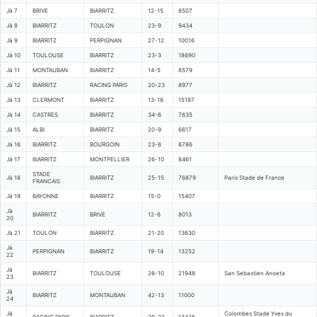
Jà 7
BRIVE
BIARRITZ
12-15
8507
Jà 8
BIARRITZ
TOULON
23-9
9434
Jà 9
BIARRITZ
PERPIGNAN
27-12
10016
Jà 10
TOULOUSE
BIARRITZ
23-3
18690
Jà 11
MONTAUBAN
BIARRITZ
14-5
8579
Jà 12
BIARRITZ
RACING PARIS
20-23
8977
Jà 13
CLERMONT
BIARRITZ
13-16
15187
Jà 14
CASTRES
BIARRITZ
34-6
7635
Jà 15
ALBI
BIARRITZ
20-9
6617
Jà 16
BIARRITZ
BOURGOIN
23-6
8786
Jà 17
BIARRITZ
MONTPELLIER
26-10
8461
STADE
Jà 18
BIARRITZ
25-15
76879
Paris Stade de France
FRANCAIS
Jà 19
BAYONNE
BIARRITZ
15-0
15407
Jà
BIARRITZ
BRIVE
12-6
8013
20
Jà 21
TOULON
BIARRITZ
21-20
13630
Jà
PERPIGNAN
BIARRITZ
19-14
13252
22
Jà
BIARRITZ
TOULOUSE
26-10
21948
San Sebastien Anoeta
23
Jà
BIARRITZ
MONTAUBAN
42-13
11000
24
Jà
Colombes Stade Yves du