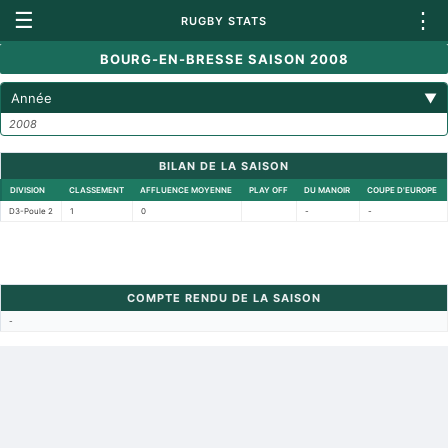
☰
⋮
RUGBY STATS
BOURG-EN-BRESSE SAISON 2008
Année
▼
2008
BILAN DE LA SAISON
DIVISION
CLASSEMENT
AFFLUENCE MOYENNE
PLAY OFF
DU MANOIR
COUPE D'EUROPE
D3-Poule 2
1
0
-
-
COMPTE RENDU DE LA SAISON
-
Retour