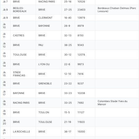
Jà 7
BRIVE
RACING PARIS
25-16
10526
BEGLES-
Bordeaux Chaban Delmas (Parc
Jà 8
BRIVE
27-25
23403
BORDEAUX
Lescure)
Jà 9
BRIVE
CLERMONT
16-40
13979
Jà
BRIVE
BAYONNE
26-9
8979
10
Jà
CASTRES
BRIVE
32-13
8150
11
Jà
BRIVE
PAU
38-25
9343
12
Jà
TOULOUSE
BRIVE
30-12
12078
13
Jà
BRIVE
LYON OU
22-6
9973
14
Jà
STADE
BRIVE
12-10
7816
15
FRANCAIS
Jà
BRIVE
GRENOBLE
23-22
9237
16
Jà
BAYONNE
BRIVE
33-23
10208
17
Jà
Colombes Stade Yves du
RACING PARIS
BRIVE
33-25
7692
18
Manoir
Jà
BRIVE
TOULON
15-5
11127
19
Jà
BRIVE
TOULOUSE
21-19
11920
20
Jà
LA ROCHELLE
BRIVE
36-17
15000
21