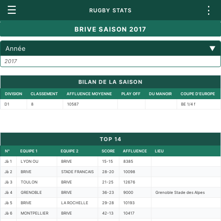
☰
⋮
RUGBY STATS
BRIVE SAISON 2017
Année
▼
2017
BILAN DE LA SAISON
DIVISION
CLASSEMENT
AFFLUENCE MOYENNE
PLAY OFF
DU MANOIR
COUPE D'EUROPE
D1
8
10587
BE 1/4 f
TOP 14
N°
EQUIPE 1
EQUIPE 2
SCORE
AFFLUENCE
LIEU
Jà 1
LYON OU
BRIVE
15-15
8385
Jà 2
BRIVE
STADE FRANCAIS
28-20
10098
Jà 3
TOULON
BRIVE
21-25
12676
Jà 4
GRENOBLE
BRIVE
36-23
9000
Grenoble Stade des Alpes
Jà 5
BRIVE
LA ROCHELLE
29-28
10193
Jà 6
MONTPELLIER
BRIVE
42-13
10417