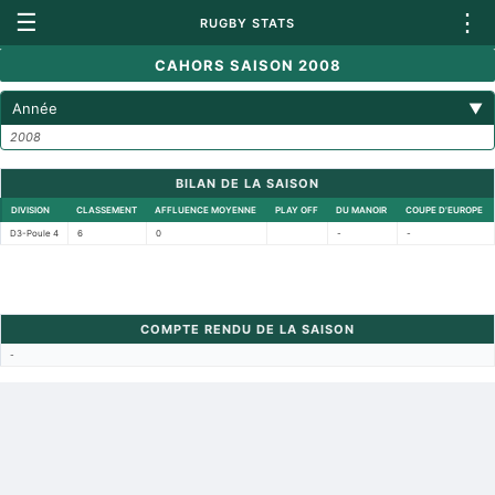
☰
⋮
RUGBY STATS
CAHORS SAISON 2008
Année
▼
2008
BILAN DE LA SAISON
DIVISION
CLASSEMENT
AFFLUENCE MOYENNE
PLAY OFF
DU MANOIR
COUPE D'EUROPE
D3-Poule 4
6
0
-
-
COMPTE RENDU DE LA SAISON
-
Retour