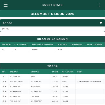
☰
⋮
RUGBY STATS
CLERMONT SAISON 2025
Année
▼
2025
BILAN DE LA SAISON
DIVISION
CLASSEMENT
AFFLUENCE MOYENNE
PLAY OFF
DU MANOIR
COUPE D'EUROPE
D1
5
17946
1/4 f
TOP 14
N°
EQUIPE 1
EQUIPE 2
SCORE
AFFLUENCE
LIEU
Jà 1
CLERMONT
PAU
39-7
15992
Jà 2
RACING PARIS
CLERMONT
33-20
5000
Creteil Stade Duvauchelle
Jà 3
CLERMONT
BAYONNE
26-10
15596
Jà 4
PERPIGNAN
CLERMONT
33-3
14232
Jà 5
CLERMONT
TOULON
19-18
15962
Jà 6
TOULOUSE
CLERMONT
48-14
18864