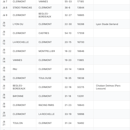
Jà 7
CLERMONT
VANNES
55-33
17185
Jà 8
STADE FRANCAIS
CLERMONT
36-6
13644
BEGLES-
Jà 9
CLERMONT
32-27
18885
BORDEAUX
Jà
LYON OU
CLERMONT
22-30
18288
Lyon Stade Gerland
10
Jà
CLERMONT
CASTRES
54-10
17559
11
Jà
LA ROCHELLE
CLERMONT
20-15
16700
12
Jà
CLERMONT
MONTPELLIER
18-22
18846
13
Jà
VANNES
CLERMONT
19-20
11865
14
Jà
PAU
CLERMONT
20-14
13808
15
Jà
CLERMONT
TOULOUSE
18-35
19038
16
Jà
BEGLES-
Chaban Delmas (Parc
CLERMONT
22-18
32215
17
BORDEAUX
Lescure)
Jà
BAYONNE
CLERMONT
31-18
13291
18
Jà
CLERMONT
RACING PARIS
21-23
18843
19
Jà
CLERMONT
LA ROCHELLE
33-19
18998
20
Jà
TOULON
CLERMONT
31-24
16492
21