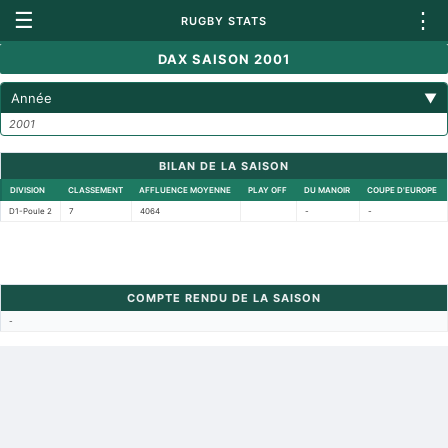
☰
⋮
RUGBY STATS
DAX SAISON 2001
Année
▼
2001
BILAN DE LA SAISON
DIVISION
CLASSEMENT
AFFLUENCE MOYENNE
PLAY OFF
DU MANOIR
COUPE D'EUROPE
D1-Poule 2
7
4064
-
-
COMPTE RENDU DE LA SAISON
-
Retour