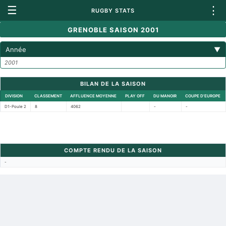
☰
⋮
RUGBY STATS
GRENOBLE SAISON 2001
Année
▼
2001
BILAN DE LA SAISON
DIVISION
CLASSEMENT
AFFLUENCE MOYENNE
PLAY OFF
DU MANOIR
COUPE D'EUROPE
D1-Poule 2
8
4062
-
-
COMPTE RENDU DE LA SAISON
-
Retour