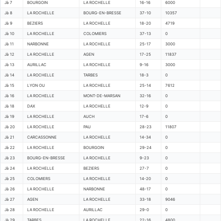
Jà 7
BOURGOIN
LA ROCHELLE
16-16
6000
Jà 8
LA ROCHELLE
BOURG-EN-BRESSE
37-10
10357
Jà 9
BEZIERS
LA ROCHELLE
18-20
4719
Jà 10
LA ROCHELLE
COLOMIERS
37-13
0
Jà 11
NARBONNE
LA ROCHELLE
25-17
3000
Jà 12
LA ROCHELLE
AGEN
17-25
11837
Jà 13
AURILLAC
LA ROCHELLE
9-16
3000
Jà 14
LA ROCHELLE
TARBES
18-3
0
Jà 15
LYON OU
LA ROCHELLE
25-14
7612
Jà 16
LA ROCHELLE
MONT-DE-MARSAN
32-16
0
Jà 18
DAX
LA ROCHELLE
12-9
0
Jà 19
LA ROCHELLE
AUCH
17-6
0
Jà 20
LA ROCHELLE
PAU
28-23
11807
Jà 21
CARCASSONNE
LA ROCHELLE
14-34
0
Jà 22
LA ROCHELLE
BOURGOIN
29-24
0
Jà 23
BOURG-EN-BRESSE
LA ROCHELLE
9-23
0
Jà 24
LA ROCHELLE
BEZIERS
27-7
0
Jà 25
COLOMIERS
LA ROCHELLE
14-20
0
Jà 26
LA ROCHELLE
NARBONNE
48-17
0
Jà 27
AGEN
LA ROCHELLE
33-18
9046
Jà 28
LA ROCHELLE
AURILLAC
29-0
0
Jà 29
TARBES
LA ROCHELLE
22-16
4800