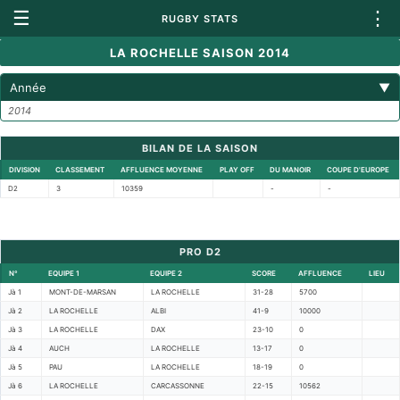
☰
⋮
RUGBY STATS
LA ROCHELLE SAISON 2014
Année
▼
2014
BILAN DE LA SAISON
DIVISION
CLASSEMENT
AFFLUENCE MOYENNE
PLAY OFF
DU MANOIR
COUPE D'EUROPE
D2
3
10359
-
-
PRO D2
N°
EQUIPE 1
EQUIPE 2
SCORE
AFFLUENCE
LIEU
Jà 1
MONT-DE-MARSAN
LA ROCHELLE
31-28
5700
Jà 2
LA ROCHELLE
ALBI
41-9
10000
Jà 3
LA ROCHELLE
DAX
23-10
0
Jà 4
AUCH
LA ROCHELLE
13-17
0
Jà 5
PAU
LA ROCHELLE
18-19
0
Jà 6
LA ROCHELLE
CARCASSONNE
22-15
10562