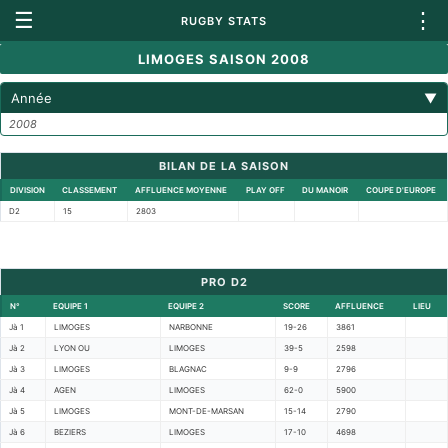
☰
⋮
RUGBY STATS
LIMOGES SAISON 2008
Année
▼
2008
BILAN DE LA SAISON
DIVISION
CLASSEMENT
AFFLUENCE MOYENNE
PLAY OFF
DU MANOIR
COUPE D'EUROPE
D2
15
2803
PRO D2
N°
EQUIPE 1
EQUIPE 2
SCORE
AFFLUENCE
LIEU
Jà 1
LIMOGES
NARBONNE
19-26
3861
Jà 2
LYON OU
LIMOGES
39-5
2598
Jà 3
LIMOGES
BLAGNAC
9-9
2796
Jà 4
AGEN
LIMOGES
62-0
5900
Jà 5
LIMOGES
MONT-DE-MARSAN
15-14
2790
Jà 6
BEZIERS
LIMOGES
17-10
4698