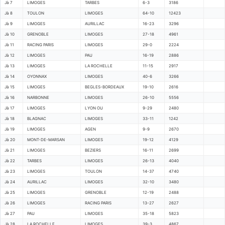
Jà 7
LIMOGES
TARBES
6-3
3186
Jà 8
TOULON
LIMOGES
64-10
12423
Jà 9
LIMOGES
AURILLAC
16-23
3296
Jà 10
GRENOBLE
LIMOGES
27-18
4961
Jà 11
RACING PARIS
LIMOGES
29-0
2224
Jà 12
LIMOGES
PAU
16-19
2886
Jà 13
LIMOGES
LA ROCHELLE
11-15
2917
Jà 14
OYONNAX
LIMOGES
40-6
3266
Jà 15
LIMOGES
BEGLES-BORDEAUX
19-10
2616
Jà 16
NARBONNE
LIMOGES
26-10
5556
Jà 17
LIMOGES
LYON OU
9-29
2480
Jà 18
BLAGNAC
LIMOGES
33-11
1242
Jà 19
LIMOGES
AGEN
9-9
2670
Jà 20
MONT-DE-MARSAN
LIMOGES
19-12
4129
Jà 21
LIMOGES
BEZIERS
16-11
2699
Jà 22
TARBES
LIMOGES
26-13
4040
Jà 23
LIMOGES
TOULON
14-37
4740
Jà 24
AURILLAC
LIMOGES
32-10
3480
Jà 25
LIMOGES
GRENOBLE
12-19
2488
Jà 26
LIMOGES
RACING PARIS
13-27
2627
Jà 27
PAU
LIMOGES
35-18
5823
Jà 28
LA ROCHELLE
LIMOGES
39-3
4867