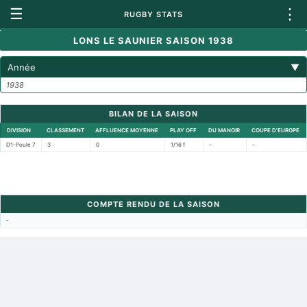
☰
⋮
RUGBY STATS
LONS LE SAUNIER SAISON 1938
Année
▼
1938
BILAN DE LA SAISON
DIVISION
CLASSEMENT
AFFLUENCE MOYENNE
PLAY OFF
DU MANOIR
COUPE D'EUROPE
D1-Poule 7
3
0
1/16 f
-
-
COMPTE RENDU DE LA SAISON
-
Retour