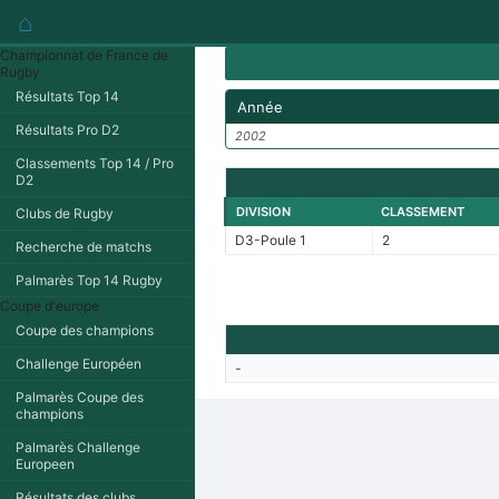
⌂
Championnat de France de
Rugby
Résultats Top 14
Année
Résultats Pro D2
2002
Classements Top 14 / Pro
D2
DIVISION
CLASSEMENT
Clubs de Rugby
D3-Poule 1
2
Recherche de matchs
Palmarès Top 14 Rugby
Coupe d'europe
Coupe des champions
Challenge Européen
-
Palmarès Coupe des
champions
Palmarès Challenge
Europeen
Résultats des clubs