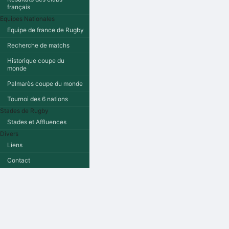
français
Equipes Nationales
Equipe de france de Rugby
Recherche de matchs
Historique coupe du
monde
Palmarès coupe du monde
Tournoi des 6 nations
Stades de Rugby
Stades et Affluences
Divers
Liens
Contact