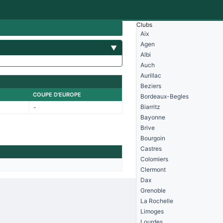
Clubs
Aix
Agen
▼
Albi
Auch
Aurillac
Beziers
COUPE D'EUROPE
Bordeaux-Begles
Biarritz
-
Bayonne
Brive
Bourgoin
Castres
Colomiers
Clermont
Dax
Grenoble
La Rochelle
Limoges
Lourdes