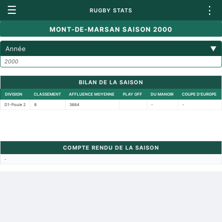
☰
⋮
RUGBY STATS
MONT-DE-MARSAN SAISON 2000
Année
▼
2000
BILAN DE LA SAISON
DIVISION
CLASSEMENT
AFFLUENCE MOYENNE
PLAY OFF
DU MANOIR
COUPE D'EUROPE
D1-Poule 2
8
3664
-
-
COMPTE RENDU DE LA SAISON
-
Retour