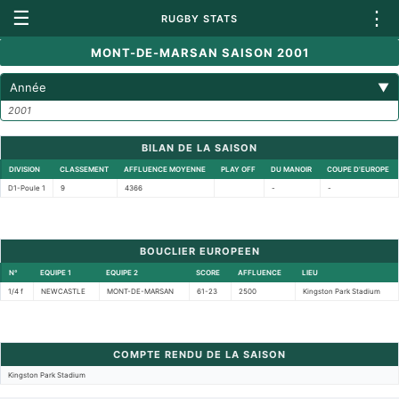
☰
⋮
RUGBY STATS
MONT-DE-MARSAN SAISON 2001
Année
▼
2001
BILAN DE LA SAISON
DIVISION
CLASSEMENT
AFFLUENCE MOYENNE
PLAY OFF
DU MANOIR
COUPE D'EUROPE
D1-Poule 1
9
4366
-
-
BOUCLIER EUROPEEN
N°
EQUIPE 1
EQUIPE 2
SCORE
AFFLUENCE
LIEU
1/4 f
NEWCASTLE
MONT-DE-MARSAN
61-23
2500
Kingston Park Stadium
COMPTE RENDU DE LA SAISON
Kingston Park Stadium