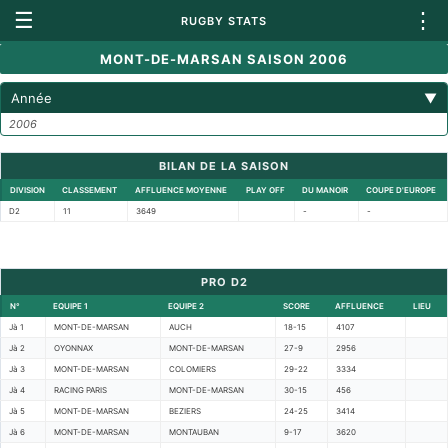
☰
⋮
RUGBY STATS
MONT-DE-MARSAN SAISON 2006
Année
▼
2006
BILAN DE LA SAISON
DIVISION
CLASSEMENT
AFFLUENCE MOYENNE
PLAY OFF
DU MANOIR
COUPE D'EUROPE
D2
11
3649
-
-
PRO D2
N°
EQUIPE 1
EQUIPE 2
SCORE
AFFLUENCE
LIEU
Jà 1
MONT-DE-MARSAN
AUCH
18-15
4107
Jà 2
OYONNAX
MONT-DE-MARSAN
27-9
2956
Jà 3
MONT-DE-MARSAN
COLOMIERS
29-22
3334
Jà 4
RACING PARIS
MONT-DE-MARSAN
30-15
456
Jà 5
MONT-DE-MARSAN
BEZIERS
24-25
3414
Jà 6
MONT-DE-MARSAN
MONTAUBAN
9-17
3620