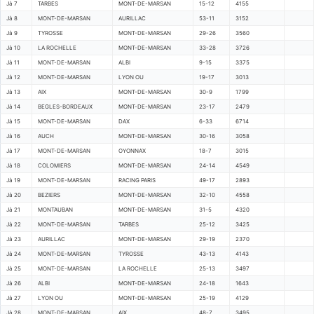
Jà 7
TARBES
MONT-DE-MARSAN
15-12
4155
Jà 8
MONT-DE-MARSAN
AURILLAC
53-11
3152
Jà 9
TYROSSE
MONT-DE-MARSAN
29-26
3560
Jà 10
LA ROCHELLE
MONT-DE-MARSAN
33-28
3726
Jà 11
MONT-DE-MARSAN
ALBI
9-15
3375
Jà 12
MONT-DE-MARSAN
LYON OU
19-17
3013
Jà 13
AIX
MONT-DE-MARSAN
30-9
1799
Jà 14
BEGLES-BORDEAUX
MONT-DE-MARSAN
23-17
2479
Jà 15
MONT-DE-MARSAN
DAX
6-33
6714
Jà 16
AUCH
MONT-DE-MARSAN
30-16
3058
Jà 17
MONT-DE-MARSAN
OYONNAX
18-7
3015
Jà 18
COLOMIERS
MONT-DE-MARSAN
24-14
4549
Jà 19
MONT-DE-MARSAN
RACING PARIS
49-17
2893
Jà 20
BEZIERS
MONT-DE-MARSAN
32-10
4558
Jà 21
MONTAUBAN
MONT-DE-MARSAN
31-5
4320
Jà 22
MONT-DE-MARSAN
TARBES
25-12
3425
Jà 23
AURILLAC
MONT-DE-MARSAN
29-19
2370
Jà 24
MONT-DE-MARSAN
TYROSSE
43-13
4143
Jà 25
MONT-DE-MARSAN
LA ROCHELLE
25-13
3497
Jà 26
ALBI
MONT-DE-MARSAN
24-18
1643
Jà 27
LYON OU
MONT-DE-MARSAN
25-19
4129
Jà 28
MONT-DE-MARSAN
AIX
48-7
3495