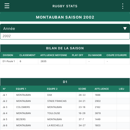
☰
⋮
RUGBY STATS
MONTAUBAN SAISON 2002
Année
▼
2002
BILAN DE LA SAISON
DIVISION
CLASSEMENT
AFFLUENCE MOYENNE
PLAY OFF
DU MANOIR
COUPE D'EUROPE
D1-Poule 1
6
2835
-
-
D1
N°
EQUIPE 1
EQUIPE 2
SCORE
AFFLUENCE
LIEU
Jà 1
MONTAUBAN
DAX
26-22
1888
Jà 2
MONTAUBAN
STADE FRANCAIS
24-21
2902
Jà 3
COLOMIERS
MONTAUBAN
23-18
2162
Jà 4
MONTAUBAN
TOULOUSE
16-29
3878
Jà 5
BEZIERS
MONTAUBAN
37-7
1449
Jà 6
MONTAUBAN
LA ROCHELLE
34-27
1803