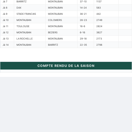
Jà 7
BIARRITZ
MONTAUBAN
37-10
1137
Jà 8
DAX
MONTAUBAN
14-24
583
Jà 9
STADE FRANCAIS
MONTAUBAN
36-21
442
Jà 10
MONTAUBAN
COLOMIERS
26-23
2749
Jà 11
TOULOUSE
MONTAUBAN
16-6
2824
Jà 12
MONTAUBAN
BEZIERS
6-16
3827
Jà 13
LA ROCHELLE
MONTAUBAN
29-18
2173
Jà 14
MONTAUBAN
BIARRITZ
22-35
2798
COMPTE RENDU DE LA SAISON
Retour