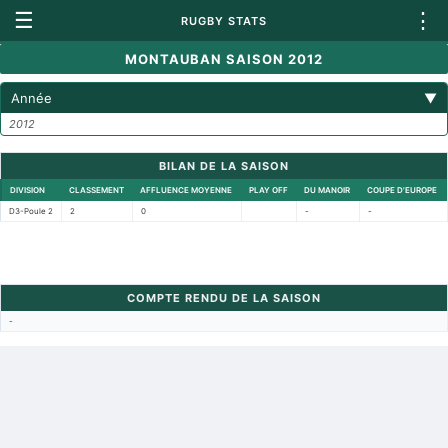
☰
⋮
RUGBY STATS
MONTAUBAN SAISON 2012
Année
▼
2012
BILAN DE LA SAISON
DIVISION
CLASSEMENT
AFFLUENCE MOYENNE
PLAY OFF
DU MANOIR
COUPE D'EUROPE
D3-Poule 2
2
0
-
-
COMPTE RENDU DE LA SAISON
-
Retour