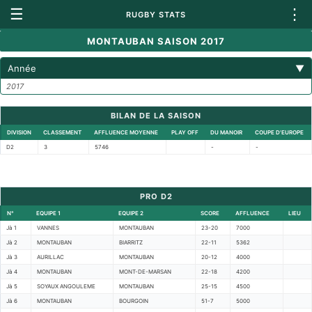
☰
⋮
RUGBY STATS
MONTAUBAN SAISON 2017
Année
▼
2017
BILAN DE LA SAISON
DIVISION
CLASSEMENT
AFFLUENCE MOYENNE
PLAY OFF
DU MANOIR
COUPE D'EUROPE
D2
3
5746
-
-
PRO D2
N°
EQUIPE 1
EQUIPE 2
SCORE
AFFLUENCE
LIEU
Jà 1
VANNES
MONTAUBAN
23-20
7000
Jà 2
MONTAUBAN
BIARRITZ
22-11
5362
Jà 3
AURILLAC
MONTAUBAN
20-12
4000
Jà 4
MONTAUBAN
MONT-DE-MARSAN
22-18
4200
Jà 5
SOYAUX ANGOULEME
MONTAUBAN
25-15
4500
Jà 6
MONTAUBAN
BOURGOIN
51-7
5000