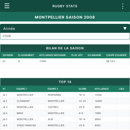
☰
⋮
RUGBY STATS
MONTPELLIER SAISON 2008
Année
▼
2008
BILAN DE LA SAISON
DIVISION
CLASSEMENT
AFFLUENCE MOYENNE
PLAY OFF
DU MANOIR
COUPE D'EUROPE
D1
8
11293
BE 1/4 f
TOP 14
N°
EQUIPE 1
EQUIPE 2
SCORE
AFFLUENCE
LIEU
Jà 1
MONTPELLIER
PERPIGNAN
19-12
11058
Jà 2
CLERMONT
MONTPELLIER
33-20
14495
Jà 3
MONTPELLIER
CASTRES
25-9
8895
Jà 4
BRIVE
MONTPELLIER
6-9
7899
Jà 5
MONTPELLIER
ALBI
19-14
9950
Jà 6
STADE FRANCAIS
MONTPELLIER
33-6
8452