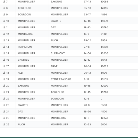
Jà 7
MONTPELLIER
BAYONNE
37-13
10068
Jà 8
TOULOUSE
MONTPELLIER
35-13
14995
Jà 9
BOURGOIN
MONTPELLIER
23-17
4886
Jà 10
MONTPELLIER
BIARRITZ
14-18
11309
Jà 11
MONTPELLIER
DAX
18-13
10780
Jà 12
MONTAUBAN
MONTPELLIER
14-6
6130
Jà 13
MONTPELLIER
AUCH
29-24
8968
Jà 14
PERPIGNAN
MONTPELLIER
27-6
11380
Jà 15
MONTPELLIER
CLERMONT
14-56
13230
Jà 16
CASTRES
MONTPELLIER
12-17
6642
Jà 17
MONTPELLIER
BRIVE
20-14
10022
Jà 18
ALBI
MONTPELLIER
25-12
6000
Jà 19
MONTPELLIER
STADE FRANCAIS
9-12
13103
Jà 20
BAYONNE
MONTPELLIER
19-16
12000
Jà 21
MONTPELLIER
TOULOUSE
17-15
15789
Jà 22
MONTPELLIER
BOURGOIN
12-6
0
Jà 23
BIARRITZ
MONTPELLIER
20-0
6500
Jà 24
DAX
MONTPELLIER
16-36
4500
Jà 25
MONTPELLIER
MONTAUBAN
12-8
12348
Jà 26
AUCH
MONTPELLIER
13-23
6000