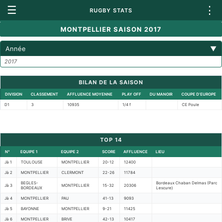
☰
⋮
RUGBY STATS
MONTPELLIER SAISON 2017
Année
▼
2017
BILAN DE LA SAISON
DIVISION
CLASSEMENT
AFFLUENCE MOYENNE
PLAY OFF
DU MANOIR
COUPE D'EUROPE
D1
3
10935
1/4 f
CE Poule
TOP 14
N°
EQUIPE 1
EQUIPE 2
SCORE
AFFLUENCE
LIEU
Jà 1
TOULOUSE
MONTPELLIER
20-12
12400
Jà 2
MONTPELLIER
CLERMONT
22-26
11784
BEGLES-
Bordeaux Chaban Delmas (Parc
Jà 3
MONTPELLIER
15-32
20306
BORDEAUX
Lescure)
Jà 4
MONTPELLIER
PAU
41-13
9093
Jà 5
BAYONNE
MONTPELLIER
9-21
11425
Jà 6
MONTPELLIER
BRIVE
42-13
10417