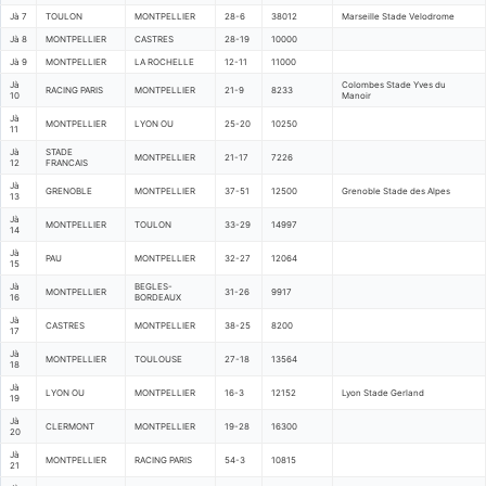
Jà 7
TOULON
MONTPELLIER
28-6
38012
Marseille Stade Velodrome
Jà 8
MONTPELLIER
CASTRES
28-19
10000
Jà 9
MONTPELLIER
LA ROCHELLE
12-11
11000
Jà
Colombes Stade Yves du
RACING PARIS
MONTPELLIER
21-9
8233
10
Manoir
Jà
MONTPELLIER
LYON OU
25-20
10250
11
Jà
STADE
MONTPELLIER
21-17
7226
12
FRANCAIS
Jà
GRENOBLE
MONTPELLIER
37-51
12500
Grenoble Stade des Alpes
13
Jà
MONTPELLIER
TOULON
33-29
14997
14
Jà
PAU
MONTPELLIER
32-27
12064
15
Jà
BEGLES-
MONTPELLIER
31-26
9917
16
BORDEAUX
Jà
CASTRES
MONTPELLIER
38-25
8200
17
Jà
MONTPELLIER
TOULOUSE
27-18
13564
18
Jà
LYON OU
MONTPELLIER
16-3
12152
Lyon Stade Gerland
19
Jà
CLERMONT
MONTPELLIER
19-28
16300
20
Jà
MONTPELLIER
RACING PARIS
54-3
10815
21