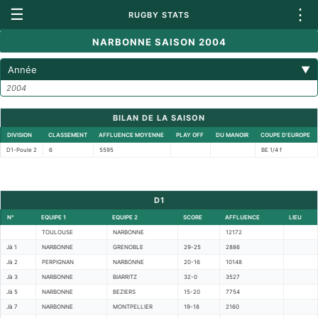
☰
⋮
RUGBY STATS
NARBONNE SAISON 2004
Année
▼
2004
BILAN DE LA SAISON
DIVISION
CLASSEMENT
AFFLUENCE MOYENNE
PLAY OFF
DU MANOIR
COUPE D'EUROPE
D1-Poule 2
6
5595
BE 1/4 f
D1
N°
EQUIPE 1
EQUIPE 2
SCORE
AFFLUENCE
LIEU
TOULOUSE
NARBONNE
12172
Jà 1
NARBONNE
GRENOBLE
29-25
2886
Jà 2
PERPIGNAN
NARBONNE
20-16
10148
Jà 3
NARBONNE
BIARRITZ
32-0
3527
Jà 5
NARBONNE
BEZIERS
15-20
7754
Jà 7
NARBONNE
MONTPELLIER
19-18
2160