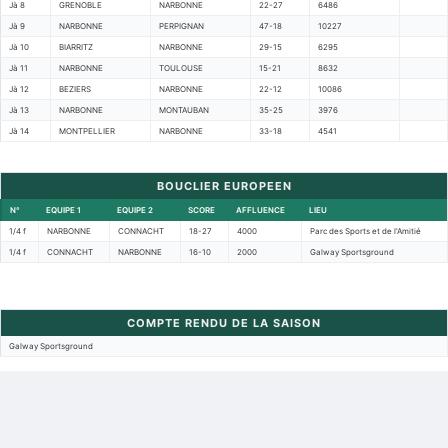
Jà 8
GRENOBLE
NARBONNE
22-27
6486
Jà 9
NARBONNE
PERPIGNAN
47-18
10227
Jà 10
BIARRITZ
NARBONNE
29-15
6295
Jà 11
NARBONNE
TOULOUSE
15-21
8632
Jà 12
BEZIERS
NARBONNE
22-12
10086
Jà 13
NARBONNE
MONTAUBAN
35-25
3976
Jà 14
MONTPELLIER
NARBONNE
33-18
4541
BOUCLIER EUROPEEN
N°
EQUIPE 1
EQUIPE 2
SCORE
AFFLUENCE
LIEU
1/4 f
NARBONNE
CONNACHT
18-27
4000
Parc des Sports et de l'Amitié
1/4 f
CONNACHT
NARBONNE
16-10
2000
Galway Sportsground
COMPTE RENDU DE LA SAISON
Galway Sportsground
Retour