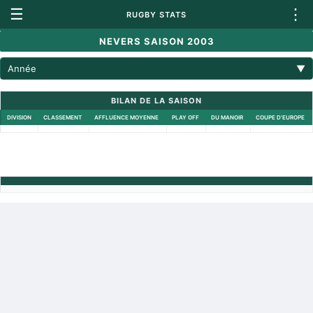
☰
⋮
RUGBY STATS
NEVERS SAISON 2003
Année
▼
BILAN DE LA SAISON
DIVISION
CLASSEMENT
AFFLUENCE MOYENNE
PLAY OFF
DU MANOIR
COUPE D'EUROPE
Retour