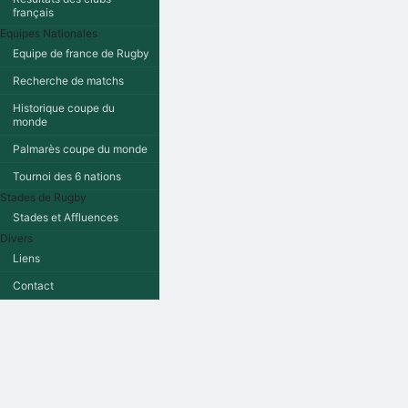
français
Equipes Nationales
Equipe de france de Rugby
Recherche de matchs
Historique coupe du
monde
Palmarès coupe du monde
Tournoi des 6 nations
Stades de Rugby
Stades et Affluences
Divers
Liens
Contact