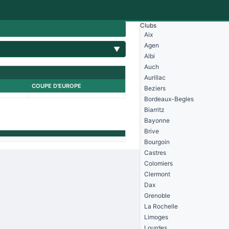
Clubs
Aix
Agen
▼
Albi
Auch
Aurillac
COUPE D'EUROPE
Beziers
Bordeaux-Begles
Biarritz
Bayonne
Brive
Bourgoin
Castres
Colomiers
Clermont
Dax
Grenoble
La Rochelle
Limoges
Lourdes