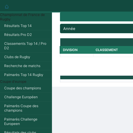
⌂
Championnat de France de
Rugby
Résultats Top 14
Année
Résultats Pro D2
Classements Top 14 / Pro
D2
DIVISION
CLASSEMENT
Clubs de Rugby
Recherche de matchs
Palmarès Top 14 Rugby
Coupe d'europe
Coupe des champions
Challenge Européen
Palmarès Coupe des
champions
Palmarès Challenge
Europeen
Résultats des clubs