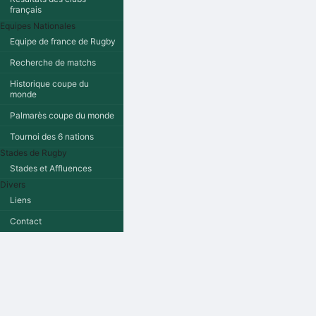
français
Equipes Nationales
Equipe de france de Rugby
Recherche de matchs
Historique coupe du
monde
Palmarès coupe du monde
Tournoi des 6 nations
Stades de Rugby
Stades et Affluences
Divers
Liens
Contact