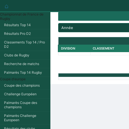
⌂
Championnat de France de
Rugby
Résultats Top 14
Année
Résultats Pro D2
Classements Top 14 / Pro
D2
DIVISION
CLASSEMENT
Clubs de Rugby
Recherche de matchs
Palmarès Top 14 Rugby
Coupe d'europe
Coupe des champions
Challenge Européen
Palmarès Coupe des
champions
Palmarès Challenge
Europeen
Résultats des clubs