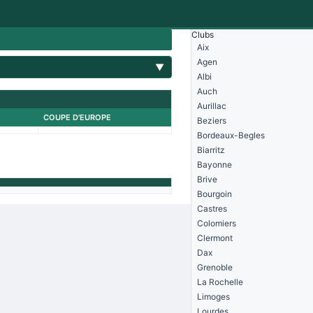
Clubs
Aix
Agen
▼
Albi
Auch
Aurillac
COUPE D'EUROPE
Beziers
Bordeaux-Begles
Biarritz
Bayonne
Brive
Bourgoin
Castres
Colomiers
Clermont
Dax
Grenoble
La Rochelle
Limoges
Lourdes