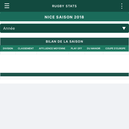
☰
⋮
RUGBY STATS
NICE SAISON 2018
Année
▼
BILAN DE LA SAISON
DIVISION
CLASSEMENT
AFFLUENCE MOYENNE
PLAY OFF
DU MANOIR
COUPE D'EUROPE
Retour