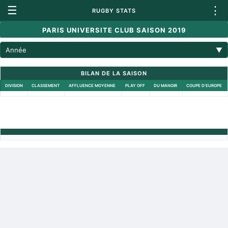
☰
⋮
RUGBY STATS
PARIS UNIVERSITE CLUB SAISON 2019
Année
▼
BILAN DE LA SAISON
DIVISION
CLASSEMENT
AFFLUENCE MOYENNE
PLAY OFF
DU MANOIR
COUPE D'EUROPE
Retour