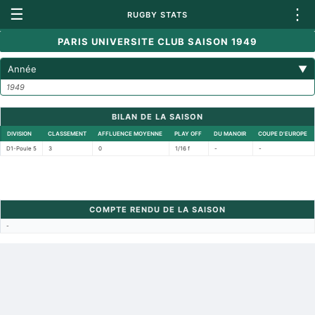
☰
⋮
RUGBY STATS
PARIS UNIVERSITE CLUB SAISON 1949
Année
▼
1949
BILAN DE LA SAISON
DIVISION
CLASSEMENT
AFFLUENCE MOYENNE
PLAY OFF
DU MANOIR
COUPE D'EUROPE
D1-Poule 5
3
0
1/16 f
-
-
COMPTE RENDU DE LA SAISON
-
Retour