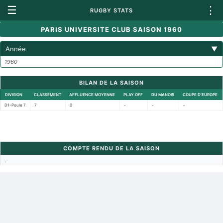
☰
⋮
RUGBY STATS
PARIS UNIVERSITE CLUB SAISON 1960
Année
▼
1960
BILAN DE LA SAISON
DIVISION
CLASSEMENT
AFFLUENCE MOYENNE
PLAY OFF
DU MANOIR
COUPE D'EUROPE
D1-Poule 7
7
0
-
-
-
COMPTE RENDU DE LA SAISON
-
Retour